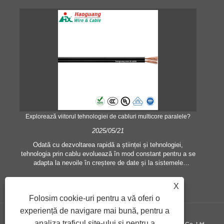
Explorează viitorul tehnologiei de cabluri multicore paralele?
C
2025/05/21
e
Odată cu dezvoltarea rapidă a științei și tehnologiei,
tehnologia prin cablu evoluează în mod constant pentru a se
Fol
în
adapta la nevoile în creștere de date și la sistemele
s
complexe de comunicație. În acest domeniu, „Parallel Multi
sâr
Core Cable” a devenit un cuvânt cheie care a atras multă
dou
X
atenție, reprezentând un nou tip de design de cablu menit să
f
Folosim cookie-uri pentru a vă oferi o
îmbunătățească eficiența transmisiei, să reducă latența și să
îndeplinească cerințele echipamentelor moderne de
experiență de navigare mai bună, pentru a
comunicații.
analiza traficul site-ului și pentru a